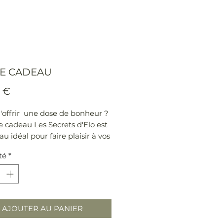
E CADEAU
Prix
 €
'offrir une dose de bonheur ?
e cadeau Les Secrets d'Elo est
au idéal pour faire plaisir à vos
s
té
*
ndez plus et commandez la !
AJOUTER AU PANIER